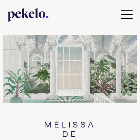
MÉLISSA
DE